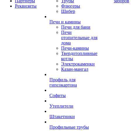
Партнеры
Трубы
заборов
Реквизиты
Флюгеры
Шибер
Печи и камины
Печи для бани
Печи
отопительные для
дома
Печи-камины
Твердотопливные
котлы
Электрокаменки
Казан-мангал
Профиль для
гипсокартона
Софиты
Утеплители
Штакетники
Профильные трубы