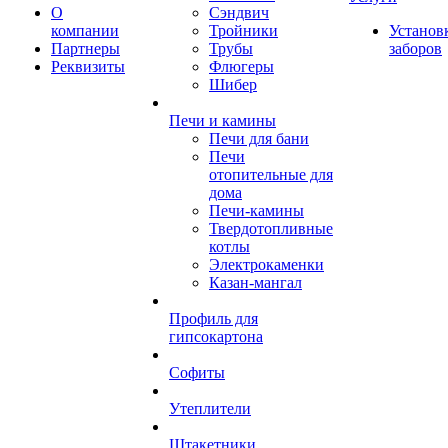
О
Сэндвич
компании
Тройники
Установ
Партнеры
Трубы
заборов
Реквизиты
Флюгеры
Шибер
Печи и камины
Печи для бани
Печи
отопительные для
дома
Печи-камины
Твердотопливные
котлы
Электрокаменки
Казан-мангал
Профиль для
гипсокартона
Софиты
Утеплители
Штакетники