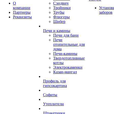
О
Сэндвич
компании
Тройники
Установ
Партнеры
Трубы
заборов
Реквизиты
Флюгеры
Шибер
Печи и камины
Печи для бани
Печи
отопительные для
дома
Печи-камины
Твердотопливные
котлы
Электрокаменки
Казан-мангал
Профиль для
гипсокартона
Софиты
Утеплители
Штакетники