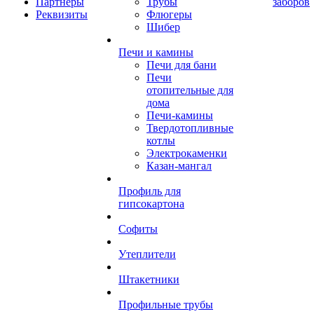
Партнеры
Трубы
заборов
Реквизиты
Флюгеры
Шибер
Печи и камины
Печи для бани
Печи
отопительные для
дома
Печи-камины
Твердотопливные
котлы
Электрокаменки
Казан-мангал
Профиль для
гипсокартона
Софиты
Утеплители
Штакетники
Профильные трубы