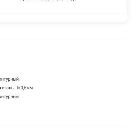
онтурный
 сталь , t=0,5мм
онтурный
м