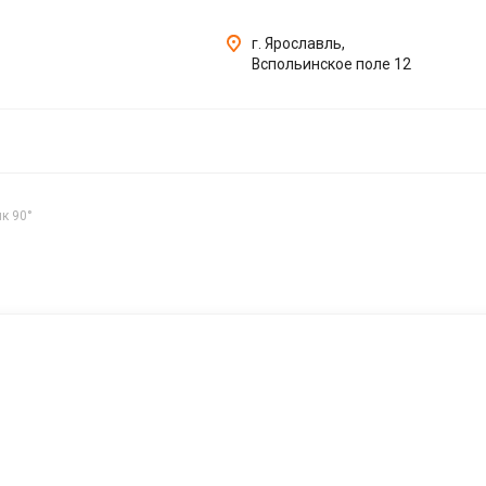
г. Ярославль,
Вспольинское поле 12
к 90°