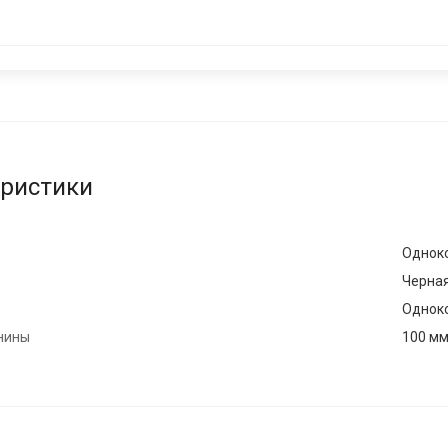
еристики
Однок
Черная
Однок
нины
100 м