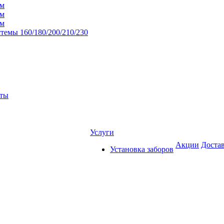
мм
мм
мм
темы 160/180/200/210/230
нты
Услуги
Акции
Достав
Установка заборов