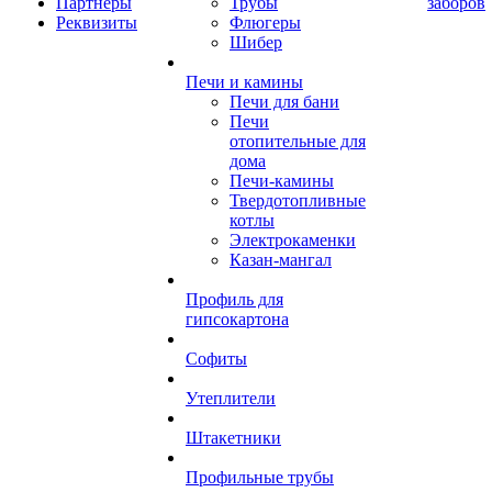
Партнеры
Трубы
заборов
Реквизиты
Флюгеры
Шибер
Печи и камины
Печи для бани
Печи
отопительные для
дома
Печи-камины
Твердотопливные
котлы
Электрокаменки
Казан-мангал
Профиль для
гипсокартона
Софиты
Утеплители
Штакетники
Профильные трубы