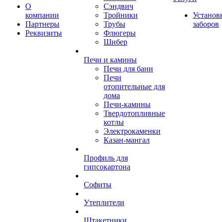
О
Сэндвич
компании
Тройники
Установ
Партнеры
Трубы
заборов
Реквизиты
Флюгеры
Шибер
Печи и камины
Печи для бани
Печи
отопительные для
дома
Печи-камины
Твердотопливные
котлы
Электрокаменки
Казан-мангал
Профиль для
гипсокартона
Софиты
Утеплители
Штакетники