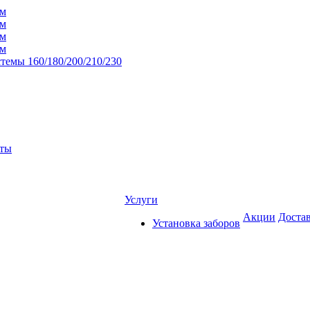
мм
мм
мм
мм
темы 160/180/200/210/230
нты
Услуги
Акции
Достав
Установка заборов