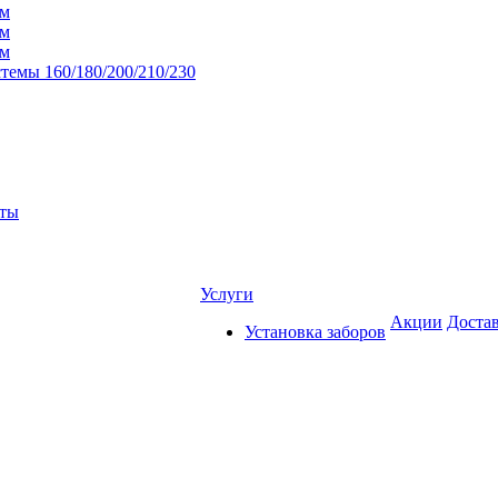
мм
мм
мм
темы 160/180/200/210/230
нты
Услуги
Акции
Достав
Установка заборов