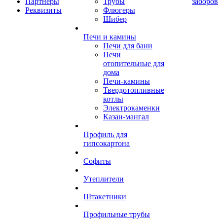
Партнеры
Трубы
заборов
Реквизиты
Флюгеры
Шибер
Печи и камины
Печи для бани
Печи
отопительные для
дома
Печи-камины
Твердотопливные
котлы
Электрокаменки
Казан-мангал
Профиль для
гипсокартона
Софиты
Утеплители
Штакетники
Профильные трубы