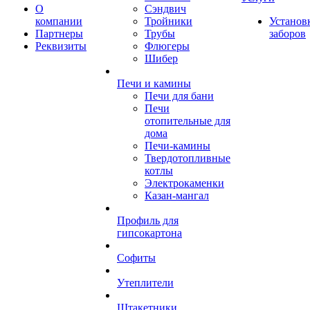
О
Сэндвич
компании
Тройники
Установ
Партнеры
Трубы
заборов
Реквизиты
Флюгеры
Шибер
Печи и камины
Печи для бани
Печи
отопительные для
дома
Печи-камины
Твердотопливные
котлы
Электрокаменки
Казан-мангал
Профиль для
гипсокартона
Софиты
Утеплители
Штакетники